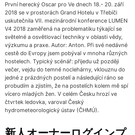
První herecký Oscar pro Ve dnech 18.- 20. září
2018 se v prostorách Grand Hotelu v Třebíči
uskutečnila VII. mezinárodní konference LUMEN
V4 2018 zaměřená na problematiku týkající se
světelné a osvětlovací techniky v oblasti vědy,
výzkumu a praxe. Autor: Anton. Při své nedávné
cestě do Evropy jsem pobýval v mnoha různých
hostelech. Typický scénář: přijedu už později
večer, vejdu do temné noclehárny, vklouznu do
jedné z prázdných postelí a následující ráno se
probudím a zjistím, že na postelích kolem mě spí
vícero mladých žen. V celém Česku hrozí ve
čtvrtek ledovka, varoval Český
hydrometeorologický ústav (ČHMÚ).
新人オーナーログインプ