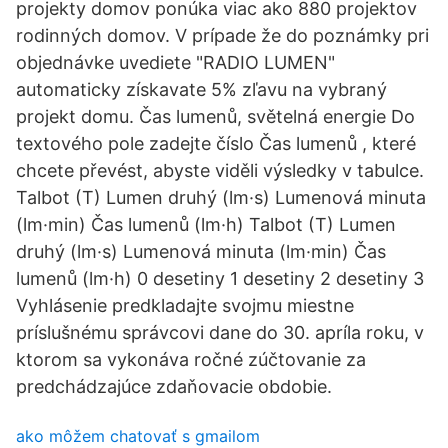
projekty domov ponúka viac ako 880 projektov
rodinných domov. V prípade že do poznámky pri
objednávke uvediete "RADIO LUMEN"
automaticky získavate 5% zľavu na vybraný
projekt domu. Čas lumenů, světelná energie Do
textového pole zadejte číslo Čas lumenů , které
chcete převést, abyste viděli výsledky v tabulce.
Talbot (T) Lumen druhý (lm·s) Lumenová minuta
(lm·min) Čas lumenů (lm·h) Talbot (T) Lumen
druhý (lm·s) Lumenová minuta (lm·min) Čas
lumenů (lm·h) 0 desetiny 1 desetiny 2 desetiny 3
Vyhlásenie predkladajte svojmu miestne
príslušnému správcovi dane do 30. apríla roku, v
ktorom sa vykonáva ročné zúčtovanie za
predchádzajúce zdaňovacie obdobie.
ako môžem chatovať s gmailom