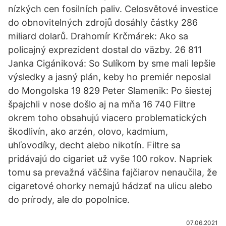
nízkých cen fosilních paliv. Celosvětové investice
do obnovitelných zdrojů dosáhly částky 286
miliard dolarů. Drahomír Krčmárek: Ako sa
policajný exprezident dostal do väzby. 26 811
Janka Cigániková: So Sulíkom by sme mali lepšie
výsledky a jasný plán, keby ho premiér neposlal
do Mongolska 19 829 Peter Slamenik: Po šiestej
špajchli v nose došlo aj na mňa 16 740 Filtre
okrem toho obsahujú viacero problematických
škodlivín, ako arzén, olovo, kadmium,
uhľovodíky, decht alebo nikotín. Filtre sa
pridávajú do cigariet už vyše 100 rokov. Napriek
tomu sa prevažná väčšina fajčiarov nenaučila, že
cigaretové ohorky nemajú hádzať na ulicu alebo
do prírody, ale do popolnice.
07.06.2021