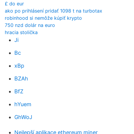
£ do eur
ako po prihlásení pridať 1098 t na turbotax
robinhood si nemôže kúpiť krypto
750 nzd dolár na euro
hracia stolička
Ji
Bc
xBp
BZAh
BfZ
hYuem
GhWoJ
Nejlepší aplikace ethereum miner