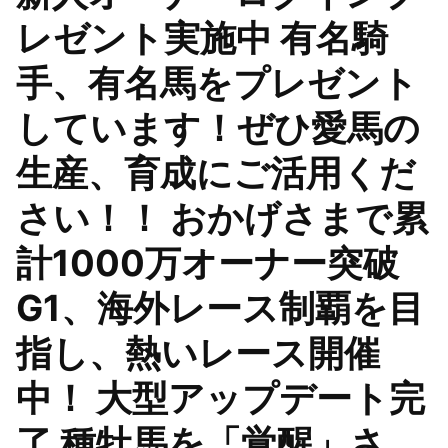
レゼント実施中 有名騎
手、有名馬をプレゼント
しています！ぜひ愛馬の
生産、育成にご活用くだ
さい！！ おかげさまで累
計1000万オーナー突破
G1、海外レース制覇を目
指し、熱いレース開催
中！ 大型アップデート完
了 種牡馬を「覚醒」さ