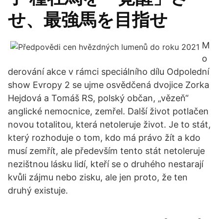
せ、最強馬を目指せ
M
o
derování akce v rámci speciálního dílu Odpolední
show Evropy 2 se ujme osvědčená dvojice Zorka
Hejdová a Tomáš RS, polský občan, „vězeň“
anglické nemocnice, zemřel. Další život potlačen
novou totalitou, která netoleruje život. Je to stát,
který rozhoduje o tom, kdo má právo žít a kdo
musí zemřít, ale především tento stát netoleruje
nezištnou lásku lidí, kteří se o druhého nestarají
kvůli zájmu nebo zisku, ale jen proto, že ten
druhý existuje.