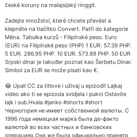
české koruny na malajsijský ringgit.
Zadejte množství, které chcete převést a
klepněte na tlačítko Convert. Patří do kategorie
Měna. Tabulka kurzů - Filipínské peso. Euro
(EUR) na Filipínské peso (PHP) 1 EUR. 57.39 PHP.
5 EUR. 286.95 PHP. 10 EUR. 573.89 PHP. 50 EUR
Srpski dinar je također poznat kao Šerbetu Dinar.
Simbol za EUR se može pisati kao €.
😂 Upali CC za titlove i uživaj u epizodi! Lajkaj
video ako ti se epizoda svidjela i pukni Ostavite
lajk i sub.Hvala ️#janko #shorts #short
Черногория не имеет собственной валюты. С
1996 года немецкая марка была де-факто
валютой во всех частных и банковских
операциях.Она же была официально принята