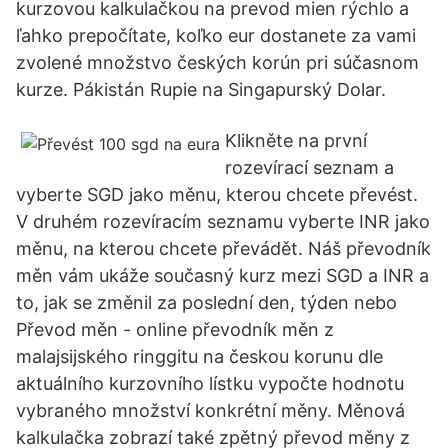
kurzovou kalkulačkou na prevod mien rýchlo a
ľahko prepočítate, koľko eur dostanete za vami
zvolené množstvo českých korún pri súčasnom
kurze. Pákistán Rupie na Singapurský Dolar.
Klikněte na první
rozevírací seznam a
vyberte SGD jako měnu, kterou chcete převést.
V druhém rozevíracím seznamu vyberte INR jako
měnu, na kterou chcete převádět. Náš převodník
měn vám ukáže současný kurz mezi SGD a INR a
to, jak se změnil za poslední den, týden nebo
Převod měn - online převodník měn z
malajsijského ringgitu na českou korunu dle
aktuálního kurzovního lístku vypočte hodnotu
vybraného množství konkrétní měny. Měnová
kalkulačka zobrazí také zpětný převod měny z