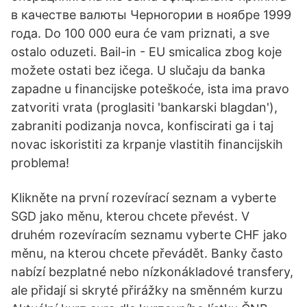
в качестве валюты Черногории в ноябре 1999
года. Do 100 000 eura će vam priznati, a sve
ostalo oduzeti. Bail-in - EU smicalica zbog koje
možete ostati bez ičega. U slučaju da banka
zapadne u financijske poteškoće, ista ima pravo
zatvoriti vrata (proglasiti 'bankarski blagdan'),
zabraniti podizanja novca, konfiscirati ga i taj
novac iskoristiti za krpanje vlastitih financijskih
problema!
Klikněte na první rozevírací seznam a vyberte
SGD jako měnu, kterou chcete převést. V
druhém rozevíracím seznamu vyberte CHF jako
měnu, na kterou chcete převádět. Banky často
nabízí bezplatné nebo nízkonákladové transfery,
ale přidají si skryté přirážky na směnném kurzu