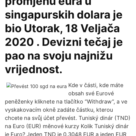
promjenu eura u
singapurskih dolara je
bio Utorak, 18 Veljača
2020 . Devizni tečaj je
pao na svoju najnižu
vrijednost.
Kde v části, kde máte
obsah své Eurové
peněženky kliknete na tlačítko “Withdraw”, a ve
vyskakovacím okně zadáte částku, kterou
chcete na svůj účet převést. Tuniský dinár (TND)
na Euro (EUR) měnové kurzy Kolik Tuniský dinár
je Euro? Jeden TND je 0.3048 EUR a jeden EUR