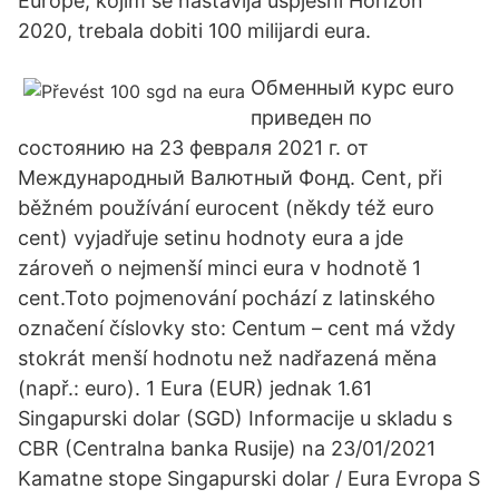
Europe, kojim se nastavlja uspješni Horizon
2020, trebala dobiti 100 milijardi eura.
Обменный курс euro
приведен по
состоянию на 23 февраля 2021 г. от
Международный Валютный Фонд. Cent, při
běžném používání eurocent (někdy též euro
cent) vyjadřuje setinu hodnoty eura a jde
zároveň o nejmenší minci eura v hodnotě 1
cent.Toto pojmenování pochází z latinského
označení číslovky sto: Centum – cent má vždy
stokrát menší hodnotu než nadřazená měna
(např.: euro). 1 Eura (EUR) jednak 1.61
Singapurski dolar (SGD) Informacije u skladu s
CBR (Centralna banka Rusije) na 23/01/2021
Kamatne stope Singapurski dolar / Eura Evropa S