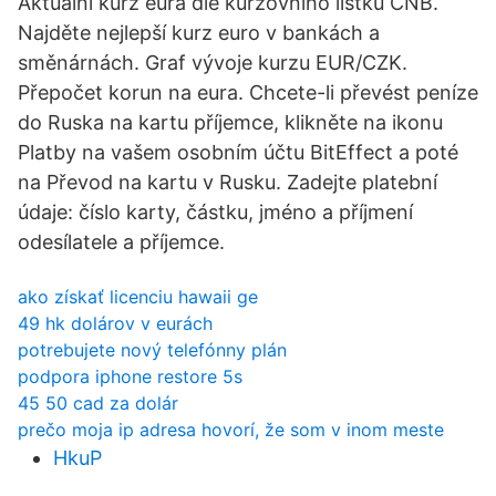
Aktuální kurz eura dle kurzovního lístku ČNB.
Najděte nejlepší kurz euro v bankách a
směnárnách. Graf vývoje kurzu EUR/CZK.
Přepočet korun na eura. Chcete-li převést peníze
do Ruska na kartu příjemce, klikněte na ikonu
Platby na vašem osobním účtu BitEffect a poté
na Převod na kartu v Rusku. Zadejte platební
údaje: číslo karty, částku, jméno a příjmení
odesílatele a příjemce.
ako získať licenciu hawaii ge
49 hk dolárov v eurách
potrebujete nový telefónny plán
podpora iphone restore 5s
45 50 cad za dolár
prečo moja ip adresa hovorí, že som v inom meste
HkuP