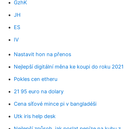
GzhK
JH
ES
IV
Nastavit hon na přenos
Nejlepší digitální měna ke koupi do roku 2021
Pokles cen etheru
21 95 euro na dolary
Cena síťové mince pi v bangladéši
Utk iris help desk
Nejlepší způsob, jak poslat peníze na kubu z