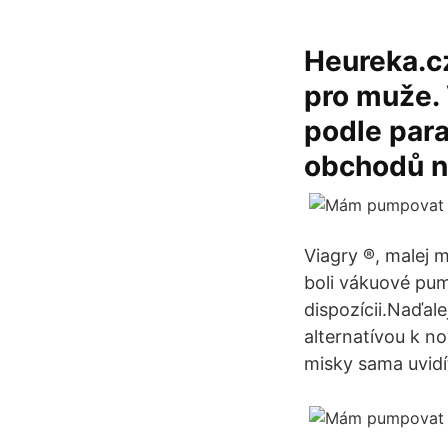
Heureka.c
pro muže.
podle para
obchodů n
Viagry ®, malej mo
boli vákuové pum
dispozícii.Naďal
alternatívou k n
misky sama uvidí