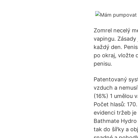
Zomrel necelý mes
vapingu. Zásady j
každý den. Penis
po okraj, vložte
penisu.
Patentovaný syst
vzduch a nemusít
(16%) 1 umělou 
Počet hlasů: 17
evidenci tržeb j
Bathmate Hydro 7
tak do šířky a ob
snadné a pohodln