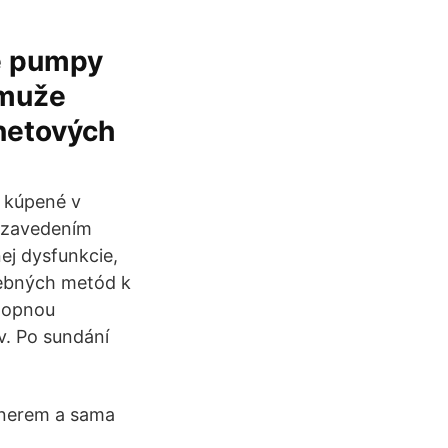
vé pumpy
 muže
rnetových
e kúpené v
d zavedením
nej dysfunkcie,
čebných metód k
chopnou
v. Po sundání
tnerem a sama