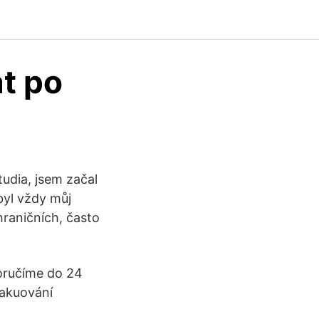
t po
udia, jsem začal
byl vždy můj
hraničních, často
oručíme do 24
vakuování