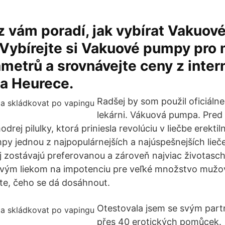
z vám poradí, jak vybírat Vakuo
 Vybírejte si Vakuové pumpy pro
metrů a srovnávejte ceny z inte
a Heurece.
Radšej by som použil oficiáln
lekárni. Vákuová pumpa. Pre
drej pilulky, ktorá priniesla revolúciu v liečbe erektil
py jednou z najpopulárnejších a najúspešnejších lie
ej zostávajú preferovanou a zároveň najviac životas
ovým liekom na impotenciu pre veľké množstvo mužo
te, čeho se dá dosáhnout.
Otestovala jsem se svým par
přes 40 erotických pomůcek.