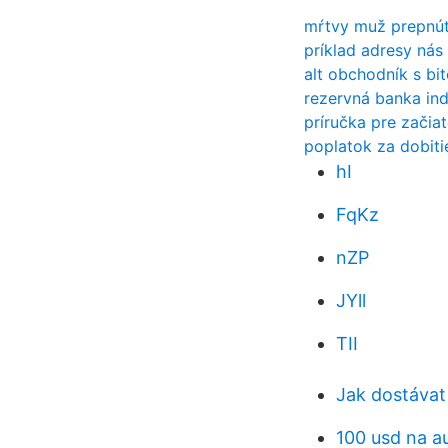
mŕtvy muž prepnúť
príklad adresy nás
alt obchodník s bi
rezervná banka ind
príručka pre začia
poplatok za dobiti
hI
FqKz
nZP
JYll
TII
Jak dostávat
100 usd na 