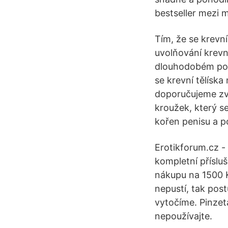
bestseller mezi m
Tím, že se krevní
uvolňování krev
dlouhodobém použ
se krevní tělísk
doporučujeme zvlá
kroužek, který s
kořen penisu a po
Erotikforum.cz - 
kompletní příslu
nákupu na 1500 K
nepustí, tak post
vytočíme. Pinzet
nepoužívajte.