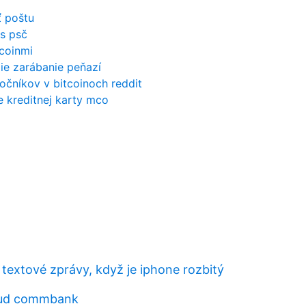
 poštu
 s psč
tcoinmi
ie zarábanie peňazí
točníkov v bitcoinoch reddit
e kreditnej karty mco
 textové zprávy, když je iphone rozbitý
aud commbank