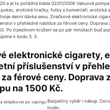
20 a je to pořádná kláda 02/01/2006 Vakuová pumpa na
 pokec, erotické hračky, fotky s komentáři, erotická
tvoje denní dávka sexu. Značkové elektronické cigaret
šenství v přehledné nabídce za férové ceny. Doprava 
č. Po trpezlivom krúžení sa po pár minútach buď pus
túpime k bodu 3. 3.
 elektronické cigarety, e
tní příslušenství v přehl
 za férové ceny. Doprava
upu na 1500 Kč.
Bezpečný výběr i nákup. Dor
hodin.