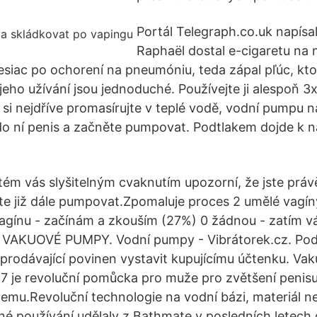
Portál Telegraph.co.uk napísa
Raphaël dostal e-cigaretu na 
iac po ochorení na pneumóniu, teda zápal pľúc, ktorý
eho užívání jsou jednoduché. Používejte ji alespoň 3x
 si nejdříve promasírujte v teplé vodě, vodní pumpu 
 do ní penis a začněte pumpovat. Podtlakem dojde k n
ém vás slyšitelným cvaknutím upozorní, že jste práv
e již dále pumpovat.Zpomaluje proces 2 umělé vagí
vagínu - začínám a zkouším (27%) 0 žádnou - zatím 
0. VAKUOVÉ PUMPY. Vodní pumpy - Vibrátorek.cz. Pod
e prodávající povinen vystavit kupujícímu účtenku. V
 je revoluční pomůcka pro muže pro zvětšení penisu,
jemu.Revoluční technologie na vodní bázi, materiál nej
é používání udělaly z Bathmate v posledních letech