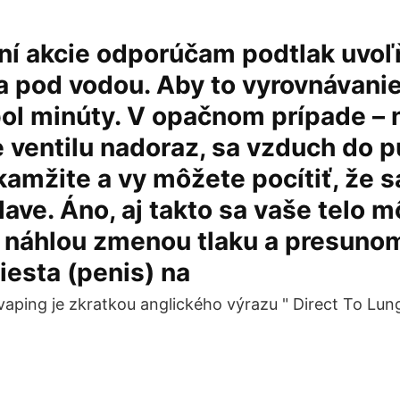
ní akcie odporúčam podtlak uvoľ
 pod vodou. Aby to vyrovnávanie
pol minúty. V opačnom prípade –
e ventilu nadoraz, sa vzduch do
amžite a vy môžete pocítiť, že 
hlave. Áno, aj takto sa vaše telo 
 náhlou zmenou tlaku a presunom
esta (penis) na
aping je zkratkou anglického výrazu " Direct To Lung 