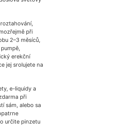
 roztahování,
mozřejmě při
obu 2–3 měsíců,
é pumpě,
tický erekční
 jej srolujete na
y, e-liquidy a
zdarma při
tí sám, alebo sa
 opatrne
o určite pinzetu