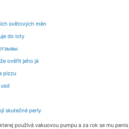
ších světových měn
je do ioty
 отзывы
e ověřit jeho já
a pizzu
 usd
ojí skutečné perly
kterej používá vakuovou pumpu a za rok se mu penis 