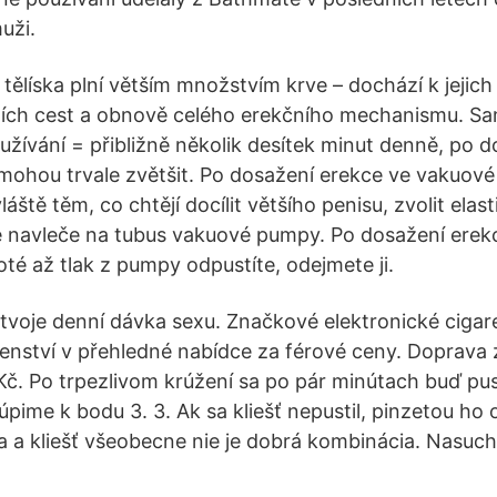
uži.
 tělíska plní větším množstvím krve – dochází k jejich
ních cest a obnově celého erekčního mechanismu. Sa
ívání = přibližně několik desítek minut denně, po d
a mohou trvale zvětšit. Po dosažení erekce ve vakuov
ště těm, co chtějí docílit většího penisu, zvolit elas
e navleče na tubus vakuové pumpy. Po dosažení erekce
té až tlak z pumpy odpustíte, odejmete ji.
tvoje denní dávka sexu. Značkové elektronické cigaret
šenství v přehledné nabídce za férové ceny. Doprava 
č. Po trpezlivom krúžení sa po pár minútach buď pus
úpime k bodu 3. 3. Ak sa kliešť nepustil, pinzetou ho
a a kliešť všeobecne nie je dobrá kombinácia. Nasuch