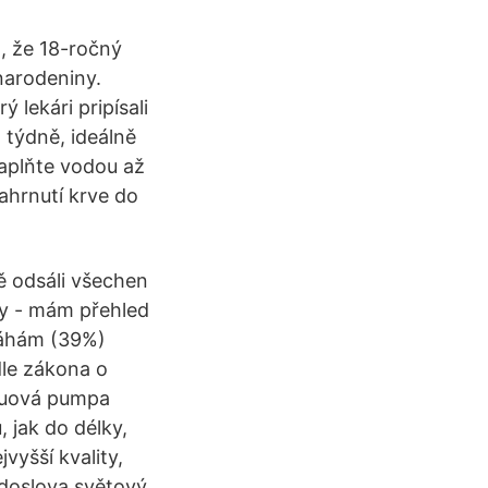
l, že 18-ročný
narodeniny.
 lekári pripísali
 týdně, ideálně
naplňte vodou až
ahrnutí krve do
ě odsáli všechen
ny - mám přehled
váhám (39%)
le zákona o
akuová pumpa
 jak do délky,
vyšší kvality,
 doslova světový