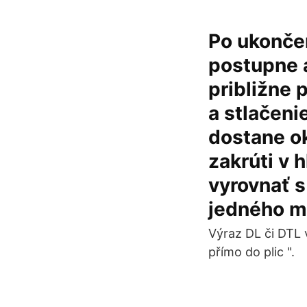
Po ukonče
postupne a
približne 
a stlačeni
dostane ok
zakrúti v 
vyrovnať s
jedného mi
Výraz DL či DTL v
přímo do plic ".