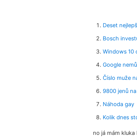
Deset nejlep
Bosch investu
Windows 10
Google nemůž
Číslo muže n
9800 jenů na
Náhoda gay
Kolik dnes st
no já mám kluka 