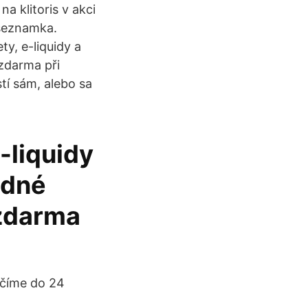
 klitoris v akci
 seznamka.
y, e-liquidy a
zdarma při
tí sám, alebo sa
-liquidy
edné
 zdarma
učíme do 24