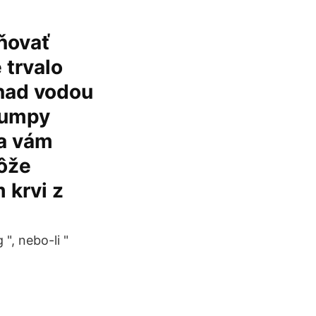
ňovať
 trvalo
 nad vodou
 pumpy
sa vám
môže
 krvi z
", nebo-li "