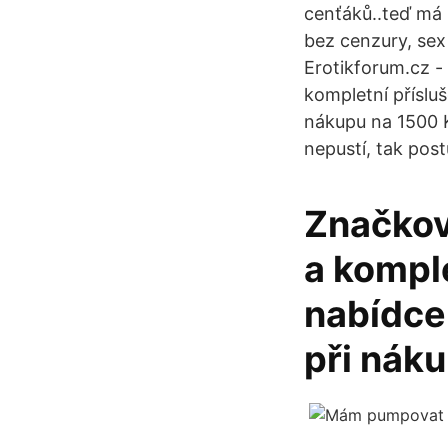
cenťáků..teď má 
bez cenzury, sex
Erotikforum.cz - 
kompletní příslu
nákupu na 1500 K
nepustí, tak pos
Značkové
a komple
nabídce
při nák