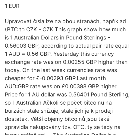
1 EUR
Upravovat čísla lze na obou stranách, například
(BTC to CZK - CZK This graph show how much
is 1 Australian Dollars in Pound Sterlings -
0.56003 GBP, according to actual pair rate equal
1 AUD = 0.56 GBP. Yesterday this currency
exchange rate was on 0.00255 GBP higher than
today. On the last week currencies rate was
cheaper for £-0.00293 GBP.Last month
AUD:GBP rate was on £0.00398 GBP higher.
Price for 1 AU dollar was 0.56401 Pound Sterling,
so 1 Australian Ačkoli se počet bitcoinů na
burzách stále snižuje, stále jich je k prodeji
dostatek. Větší objemy bitcoinů jsou také
zpravidla nakupovány tzv. OTC, ty se tedy na