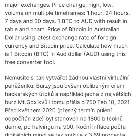
major exchanges. Price change, high, low,
volume on multiple timeframes: 1 hour, 24 hours,
7 days and 30 days. 1 BTC to AUD with result in
table and chart. Price of Bitcoin in Australian
Dollar using latest exchange rate of foreign
currency and Bitcoin price. Calculate how much
is 1 Bitcoin (BTC) in Aud dollar (AUD) using this
free converter tool.
Nemusíte si tak vytvářet žádnou vlastní virtuální
peněženku. Burzy jsou ovšem oblíbeným cílem
hackerských útoků a například jedna z největších
burz Mt.Gox kvůli tomu přišla o 750 Feb 10, 2021
Před květnem 2020 (přesný termín půlení
odpočítán zde) byl stanoven na 1800 bitcoinů
denně, po halvingu na 900. Roční inflace počtu
digitálních mincí se tak snižuje z 3,69 procenta